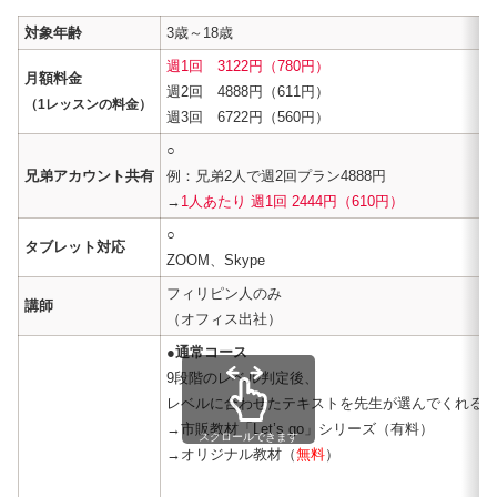
対象年齢
3歳～18歳
週1回 3122円（780円）
月額料金
週2回 4888円（611円）
（1レッスンの料金）
週3回 6722円（560円）
○
兄弟アカウント共有
例：兄弟2人で週2回プラン4888円
→
1人あたり 週1回 2444円（610円）
○
タブレット対応
ZOOM、Skype
フィリピン人のみ
講師
（オフィス出社）
●通常コース
9段階のレベル判定後、
レベルに合わせたテキストを先生が選んでくれる
→市販教材「Let’s go」シリーズ（有料）
スクロールできます
→オリジナル教材（
無料
）