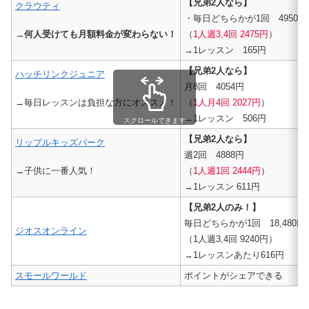
【兄弟2人なら】
クラウティ
・毎日どちらかが1回 4950円
→何人受けても月額料金が変わらない！
（
1人週3,4回 2475円
）
→1レッスン 165円
【兄弟2人なら】
ハッチリンクジュニア
月8回 4054円
→毎日レッスンは負担な方にオススメ！
（
1人月4回 2027円
）
→1レッスン 506円
スクロールできます
【兄弟2人なら】
リップルキッズパーク
週2回 4888円
→子供に一番人気！
（
1人週1回 2444円
）
→1レッスン 611円
【兄弟2人のみ！】
毎日どちらかが1回 18,480円
ジオスオンライン
（1人週3,4回 9240円）
→1レッスンあたり616円
スモールワールド
ポイントがシェアできる