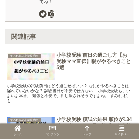
てね！
関連記事
小学校受験 前日の過ごし方【お
すみれ家の小学校受験
受験ママ直伝】親がやるべきこと
5選
小学校受験の試験前日はどう過ごせばいい？ なにかやるべきことは
漏れていないかな？ 試験当日が不安で仕方ない… 小学校受験も、い
よいよ本番。 緊張と不安で、押し潰されそうですよね。 すみれ 私
も...
小学校受験 模試の結果 順位が134
すみれ家の小学校受験
位→1位に！5ヶ月で達成した方法
ホーム
コンテンツ
トップ
サイドバー