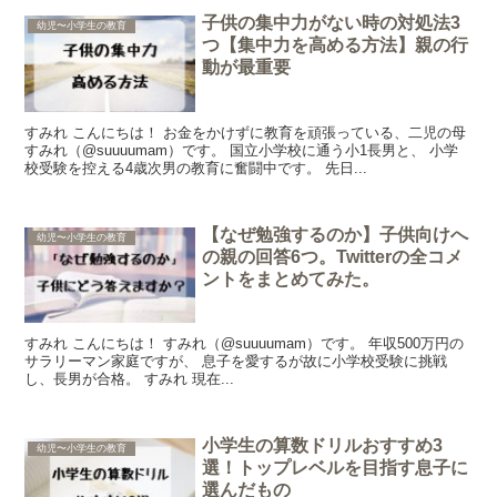
子供の集中力がない時の対処法3
幼児〜小学生の教育
つ【集中力を高める方法】親の行
動が最重要
すみれ こんにちは！ お金をかけずに教育を頑張っている、二児の母
すみれ（@suuuumam）です。 国立小学校に通う小1長男と、 小学
校受験を控える4歳次男の教育に奮闘中です。 先日...
【なぜ勉強するのか】子供向けへ
幼児〜小学生の教育
の親の回答6つ。Twitterの全コメ
ントをまとめてみた。
すみれ こんにちは！ すみれ（@suuuumam）です。 年収500万円の
サラリーマン家庭ですが、 息子を愛するが故に小学校受験に挑戦
し、長男が合格。 すみれ 現在...
小学生の算数ドリルおすすめ3
幼児〜小学生の教育
選！トップレベルを目指す息子に
選んだもの