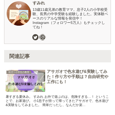
すみれ
13歳11歳兄弟の教育ママ。息子2人の小学校受
験、長男の中学受験を経験しました。実体験ベ
ースのリアルな情報を発信中！
Instagram（フォロワー5万人）もチェックし
てね！
関連記事
アサガオで色水遊び&実験してみ
幼児〜小学生の教育
た！作り方や手順は？自由研究や
工作にも！
暑すぎる夏休み。 すみれ お外で遊ぶのは、危険すぎる…！ というこ
とで、お家遊び。 小1息子が持って帰ってきたアサガオで、色水遊び
&実験をしてみました。 簡単だったし、なんだか楽...