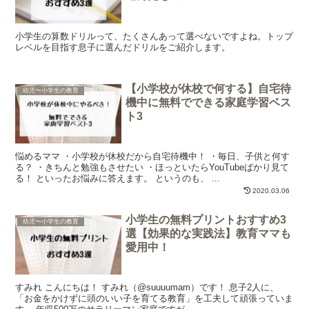
小学生の算数ドリルって、たくさんあって選べないですよね。トップ
レベルを目指す息子に選んだドリルをご紹介します。
【小学校が休校で何する】自宅待
幼児〜小学生の教育
機中に無料でできる家庭学習ベス
ト3
悩めるママ ・小学校が休校だから自宅待機中！ ・毎日、子供と何す
る？ ・きちんと勉強もさせたい ・ほっといたらYouTubeばかり見て
る！ といったお悩みに答えます。 というのも、 ...
2020.03.06
小学生の無料プリントおすすめ3
幼児〜小学生の教育
選【効果的な実践法】教育ママも
愛用中！
すみれ こんにちは！ すみれ（@suuuumam）です！ 息子2人に、
「お金をかけずに頭のいい子を育てる教育」を工夫して頑張っていま