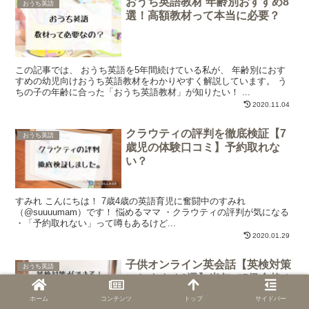
おうち英語教材 年齢別おすすめ8
おうち英語
選！高額教材って本当に必要？
この記事では、 おうち英語を5年間続けている私が、 年齢別におす
すめの幼児向けおうち英語教材をわかりやすく解説しています。 う
ちの子の年齢に合った「おうち英語教材」が知りたい！ ...
2020.11.04
クラウティの評判を徹底検証【7
おうち英語
歳児の体験口コミ】予約取れな
い？
すみれ こんにちは！ 7歳4歳の英語育児に奮闘中のすみれ
（@suuuumam）です！ 悩めるママ ・クラウティの評判が気になる
・「予約取れない」って噂もあるけど...
2020.01.29
子供オンライン英会話【英検対策
おうち英語
におすすめ6選】半年で5級合格！
ホーム
コンテンツ
トップ
サイドバー