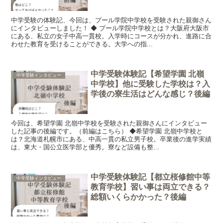
中学受験の体験記、今回は、プール学院中学校を受験された親御さん
にインタビューしました！ ◆ プール学院中学校とは？大阪府大阪市
にある、私立の女子中高一貫校。入学時にコースが分かれ、進路に合
わせた教育を受けることができる。大学への指...
中学受験体験記【希望学園 北嶺
中学受験インタビュー
中学校】他に受験した学校は？入
学後の寮生活はどんな感じ？後編
今回は、希望学園 北嶺中学校を受験された親御さんにインタビュー
した記事の後編です。（前編はこちら） ◆希望学園 北嶺中学校と
は？北海道札幌市にある、中高一貫の私立男子校。卒業後の進学実績
は、東大・国公立医学部と優秀。寮など設備も整...
中学受験体験記【都立桜修館中等
中学受験インタビュー
教育学校】習い事は両立できる？
総額いくらかかった？後編