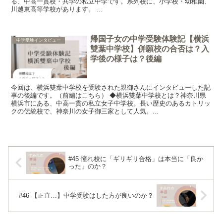
る、中高一貫校・共学の私立中学です。系列校に、小学校・幼稚園、
川越東高等学校があります。 ...
帰国子女の中学受験体験記【横浜
中学受験インタビュー
雙葉中学校】併願校の合否は？入
学後の様子は？後編
今回は、横浜雙葉中学校を受験された親御さんにインタビューした記
事の後編です。（前編はこちら） ◆横浜雙葉中学校とは？神奈川県
横浜市にある、中高一貫の私立女子中学校。長い歴史のあるカトリッ
クの伝統校で、神奈川の女子御三家として人気。...
#45 憧れ校に「ギリギリ合格」は本当に「良か
った」のか？
#46 【正直…】中学受験はした方が良いのか？