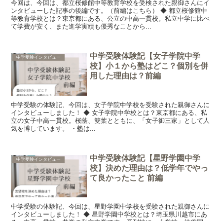
今回は、今回は、都立桜修館中等教育学校を受検された親御さんにイ
ンタビューした記事の後編です。（前編はこちら） ◆ 都立桜修館中
等教育学校とは？東京都にある、公立の中高一貫校。私立中学に比べ
て学費が安く、また進学実績も優秀なことから...
中学受験体験記【女子学院中学
中学受験インタビュー
校】小１から塾はどこ？個別を併
用した理由は？前編
中学受験の体験記、今回は、女子学院中学校を受験された親御さんに
インタビューしました！ ◆ 女子学院中学校とは？東京都にある、私
立の女子中高一貫校。桜蔭、雙葉とともに、「女子御三家」として人
気を博しています。 ・塾は...
中学受験体験記【星野学園中学
中学受験インタビュー
校】決めた理由は？低学年でやっ
て良かったこと 前編
中学受験の体験記、今回は、星野学園中学校を受験された親御さんに
インタビューしました！ ◆ 星野学園中学校とは？埼玉県川越市にあ