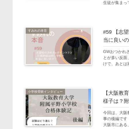
生徒が集まって.
すみれの本音
#59 【
当に良いの
GWおつかれ
とが多い反面
けで、あとは家
小学校受験インタビュー
【大阪教育
様子は？附
今回は、大阪
事の後編です
大阪市にある