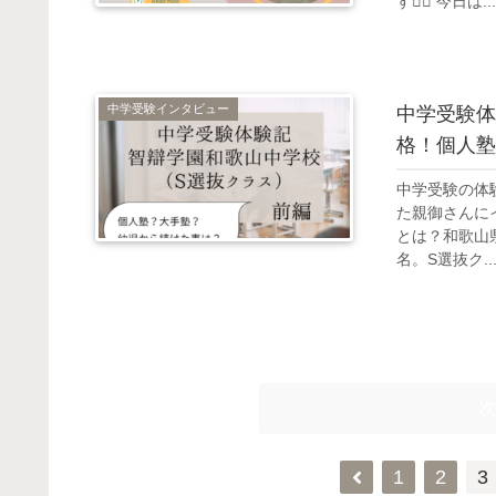
す🙇‍♀️ 今日は...
中学受験インタビュー
中学受験体
格！個人塾
中学受験の体
た親御さんに
とは？和歌山
名。S選抜ク..
1
2
3