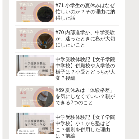
#71 小学生の夏休みはなぜ
忙しいのか？その理由に納
得した話
#70 内部進学か、中学受験
か。迷ったときに私が大切
にしたいこと
中学受験体験記【女子学院
中学校】併願校や入学後の
様子は？小受とどっちが大
変？後編
#69 夏休みは「体験格差」
を気にしなくていい？親が
できる2つのこと
中学受験体験記【女子学院
中学校】小１から塾はど
こ？個別を併用した理由
は？前編