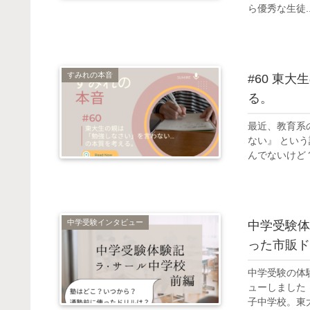
ら優秀な生徒..
すみれの本音
#60 東
る。
最近、教育系
ない』 とい
んでないけど？
中学受験インタビュー
中学受験体
った市販ド
中学受験の体
ューしました
子中学校。東