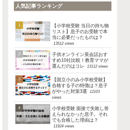
人気記事ランキング
【小学校受験 当日の持ち物
リスト】息子のお受験で本
当に必要だったものは？
13512 views
子供オンライン英会話おす
すめ10社比較！教育ママが
選んだのはコレ
13112 views
【国立小のみ小学校受験】
合格する子の特徴は？息子
がやった対策3選
12103
views
小学校受験 面接で失敗し答
えられなかった息子。それ
でも合格した理由は？
11924 views