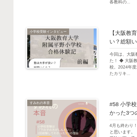
各教科の...
小学校受験インタビュー
【大阪教育
い？総額い
今回は、大阪
た！ ◆ 大
校。2024
たカリキ...
すみれの本音
#58 小
かった3つ
4月も終わり
と思います。