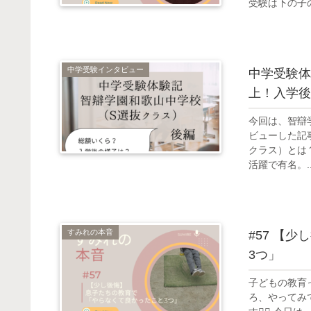
受験は下の子の
中学受験インタビュー
中学受験体
上！入学後
今回は、智辯
ビューした記
クラス）とは
活躍で有名。..
すみれの本音
#57 【
3つ」
子どもの教育
ろ、やってみ